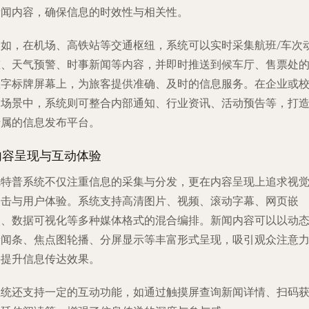
新闻内容，确保信息的时效性与相关性。
例如，在机场、高铁站等交通枢纽，系统可以实时采集航班/车次
态、天气预警、时事新闻等内容，并即时推送到候车厅、售票处
数字标牌屏幕上，为旅客提供准确、及时的信息服务。在企业或
园场景中，系统则可整合内部通知、行业资讯、活动预告等，打
专属的信息发布平台。
内容呈现与互动体验
优特普系统不仅注重信息的采集与分发，更在内容呈现上追求视
冲击与用户体验。系统支持高清图片、视频、滚动字幕、网页嵌
入、数据可视化等多种媒体格式的混合编排。新闻内容可以以动
新闻条、焦点图轮播、分屏显示等丰富形式呈现，吸引观众注意
并提升信息传达效果。
系统还支持一定的互动功能，如通过触摸屏查询新闻详情、扫码